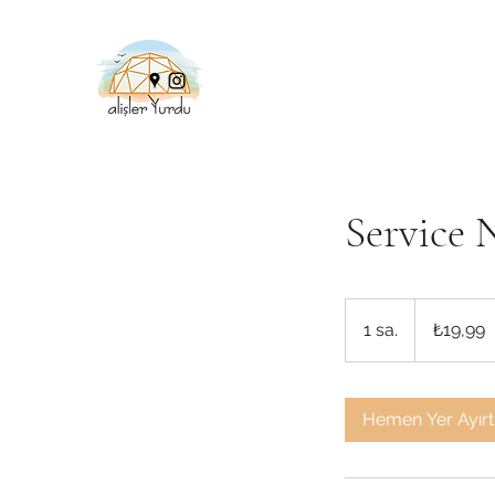
Service
₺19,99
Türk
1 sa.
1
₺19,99
lirası
s
a
Hemen Yer Ayırt